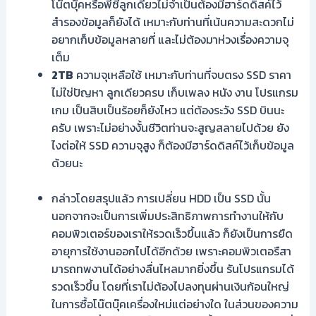
โน๊ตบุ๊คหรือพีซีลูกเดียวไม่จำเป็นต้องมีฮาร์ดดิสค์ไว้
สำรองข้อมูลก็ยังได้ เหมาะกับท่านที่เน้นความสะดวกไม่
อยากเก็บข้อมูลหลายที่ และไม่ต้องมาห่วงเรื่องความจุ
เต็ม
2TB
ความจุเหลือใช้ เหมาะกับท่านที่จบตรง SSD ราคา
ไม่ใช่ปัญหา ลูกเดียวครบ เก็บเพลง หนัง งาน โปรแกรม
เกม เป็นสิบเป็นร้อยก็ยังไหว แต่ต้องระวัง SSD บินนะ
ครับ เพราะไม่อย่างงั้นชีวิตท่านจะสูญสลายไปด้วย ยัง
ไงต่อให้ SSD ความจุสูง ก็ต้องมีฮาร์ดดิสค์ไว้เก็บข้อมูล
ด้วยนะ
กล่าวโดยสรุปแล้ว การเปลี่ยน HDD เป็น SSD นั้น
นอกจากจะเป็นการเพิ่มประสิทธิภาพการทำงานให้กับ
คอมพิวเตอร์ของเราให้รวดเร็วขึ้นแล้ว ก็ยังเป็นการยืด
อายุการใช้งานออกไปได้อีกด้วย เพราะคอมพิวเตอรืสา
มารถทพงานได้อย่างลื่นไหลมากยิ่งขึ้น รันโปรแกรมได้
รวดเร็วขึ้น โดยที่เราไม่ต้องไปลงทุนผ่านเงินก้อนใหญ่
ในการซื้อโน๊ตบุ๊คเครื่องใหม่แต่อย่างใด ในส่วนของความ