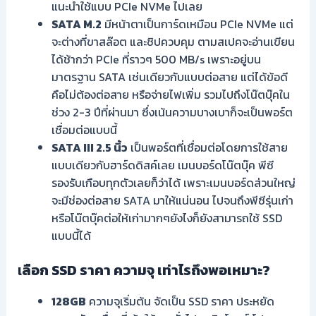
แนะนำใช้แบบ PCIe NVMe ไปเลย
SATA M.2
มีหน้าตาเป็นการ์ดเหมือน PCIe NVMe แต่
จะต่างที่ขาสล๊อต และชิปควบคุม ตามสเปคจะอ่านเขียน
ได้ช้ากว่า PCIe ที่ราวๆ 500 MB/s เพราะอยู่บน
มาตรฐาน SATA เช่นเดียวกับแบบต่อสาย แต่ได้ข้อดี
คือไม่ต้องต่อสาย หรือจ่ายไฟเพิ่ม รวมไปถึงโน๊ตบุ๊คใน
ช่วง 2-3 ปีที่ผ่านมา ซึ่งเน้นความบางเบาก็จะเป็นพอร์ต
เชื่อมต่อแบบนี้
SATA III 2.5 นิ้ว
เป็นพอร์ตที่เชื่อมต่อโดยการใช้สาย
แบบเดียวกับฮาร์ดดิสค์เลย เมนบอร์ดโน๊ตบุ๊ค พีซี
รองรับเกือบทุกตัวเลยก็ว่าได้ เพราะเมนบอร์ดส่วนใหญ่
จะมีช่องต่อสาย SATA มาให้แน่นอน ไปจนถึงพีซีรุ่นเก่า
หรือโน๊ตบุ๊คต่อให้เก่ามากๆยังไงก็ยังสามารถใช้ SSD
แบบนี้ได้
เ
ลือก
SSD ราคา
ความจุ เท่าไรถึงพอเหมาะ?
128GB
ความจุเริ่มต้น จัดเป็น SSD ราคา ประหยัด